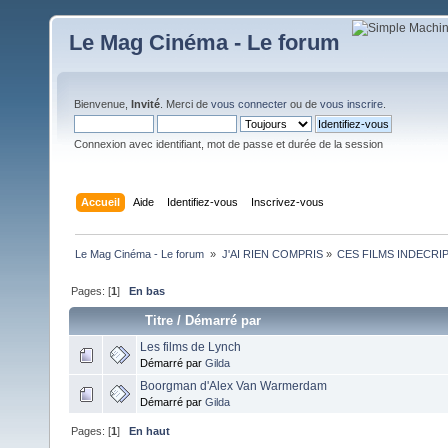
Le Mag Cinéma - Le forum
Bienvenue,
Invité
. Merci de
vous connecter
ou de
vous inscrire
.
Connexion avec identifiant, mot de passe et durée de la session
Accueil
Aide
Identifiez-vous
Inscrivez-vous
Le Mag Cinéma - Le forum 
»
J'AI RIEN COMPRIS
»
CES FILMS INDECRI
Pages: [
1
]
En bas
Titre
/
Démarré par
Les films de Lynch
Démarré par
Gilda
Boorgman d'Alex Van Warmerdam
Démarré par
Gilda
Pages: [
1
]
En haut