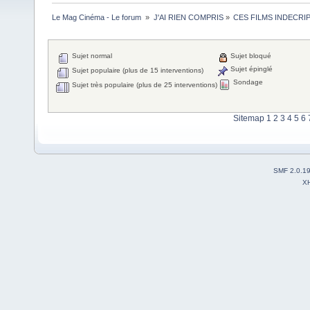
Le Mag Cinéma - Le forum 
»
J'AI RIEN COMPRIS
»
CES FILMS INDECRI
Sujet normal
Sujet bloqué
Sujet épinglé
Sujet populaire (plus de 15 interventions)
Sondage
Sujet très populaire (plus de 25 interventions)
Sitemap
1
2
3
4
5
6
SMF 2.0.1
X