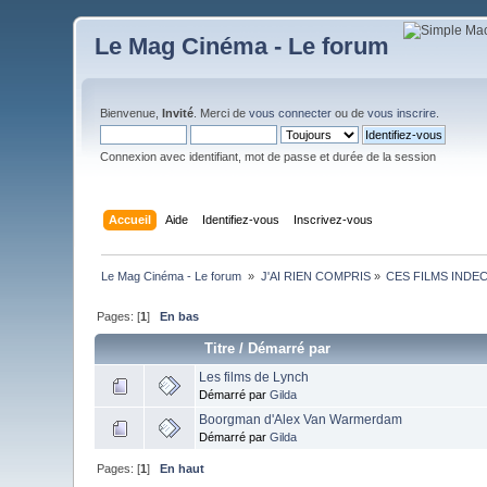
Le Mag Cinéma - Le forum
Bienvenue,
Invité
. Merci de
vous connecter
ou de
vous inscrire
.
Connexion avec identifiant, mot de passe et durée de la session
Accueil
Aide
Identifiez-vous
Inscrivez-vous
Le Mag Cinéma - Le forum 
»
J'AI RIEN COMPRIS
»
CES FILMS INDE
Pages: [
1
]
En bas
Titre
/
Démarré par
Les films de Lynch
Démarré par
Gilda
Boorgman d'Alex Van Warmerdam
Démarré par
Gilda
Pages: [
1
]
En haut