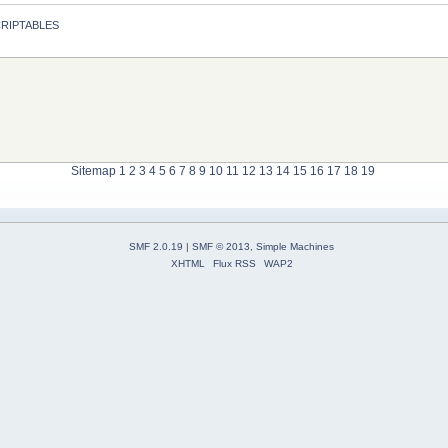
CRIPTABLES
Sitemap
1
2
3
4
5
6
7
8
9
10
11
12
13
14
15
16
17
18
19
SMF 2.0.19
|
SMF © 2013
,
Simple Machines
XHTML
Flux RSS
WAP2