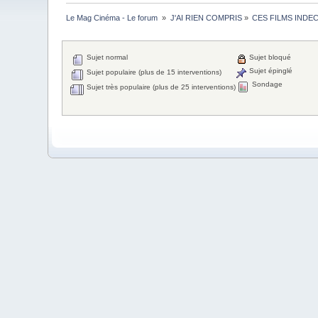
Le Mag Cinéma - Le forum 
»
J'AI RIEN COMPRIS
»
CES FILMS INDE
Sujet normal
Sujet bloqué
Sujet épinglé
Sujet populaire (plus de 15 interventions)
Sondage
Sujet très populaire (plus de 25 interventions)