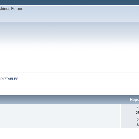
CRIPTABLES
Rép
4
2
2
6